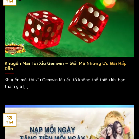
Th4
Khuyến Mãi Tài Xỉu Gemwin – Giải Mã Những Ưu Đãi Hấp
Dẫn
Khuyến mãi tài xỉu Gemwin là yếu tố không thể thiếu khi bạn
tham gia [...]
13
Th4