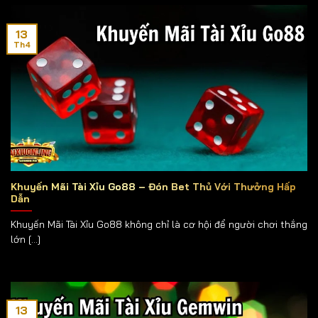
13
Th4
Khuyến Mãi Tài Xỉu Go88 – Đón Bet Thủ Với Thưởng Hấp
Dẫn
Khuyến Mãi Tài Xỉu Go88 không chỉ là cơ hội để người chơi thắng
lớn [...]
13