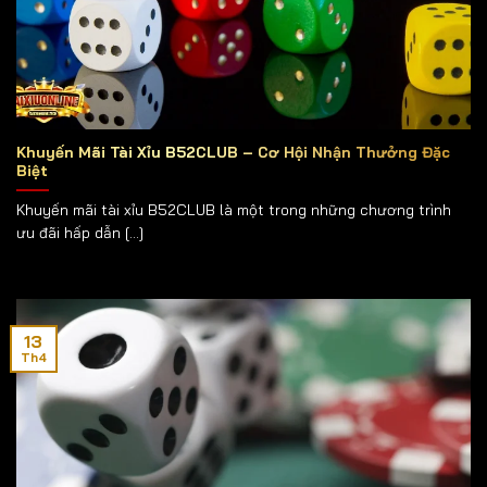
Khuyến Mãi Tài Xỉu B52CLUB – Cơ Hội Nhận Thưởng Đặc
Biệt
Khuyến mãi tài xỉu B52CLUB là một trong những chương trình
ưu đãi hấp dẫn [...]
13
Th4