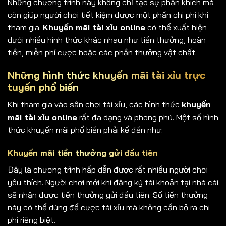
Những chương trình này không chỉ tạo sự phấn khích mà
còn giúp người chơi tiết kiệm được một phần chi phí khi
tham gia.
Khuyến mãi tài xỉu online
có thể xuất hiện
dưới nhiều hình thức khác nhau như tiền thưởng, hoàn
tiền, miễn phí cược hoặc các phần thưởng vật chất.
Những hình thức khuyến mãi tài xỉu trực
tuyến phổ biến
Khi tham gia vào sân chơi tài xỉu, các hình thức
khuyến
mãi tài xỉu online
rất đa dạng và phong phú. Một số hình
thức khuyến mãi phổ biến phải kể đến như:
Khuyến mãi tiền thưởng gửi đầu tiên
Đây là chương trình hấp dẫn được rất nhiều người chơi
yêu thích. Người chơi mới khi đăng ký tài khoản tại nhà cái
sẽ nhận được tiền thưởng gửi đầu tiên. Số tiền thưởng
này có thể dùng để cược tài xỉu mà không cần bỏ ra chi
phí riêng biệt.