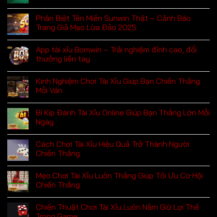
Phân Biệt Tên Miền Sunwin Thật – Cảnh Báo
Trang Giả Mạo Lừa Đảo 2025
App tài xỉu Bomwin – Trải nghiệm đỉnh cao, đổi
thưởng liền tay
Kinh Nghiệm Chơi Tài Xỉu Giúp Bạn Chiến Thắng
Mỗi Ván
Bí Kíp Đánh Tài Xỉu Online Giúp Bạn Thắng Lớn Mỗi
Ngày
Cách Chơi Tài Xỉu Hiệu Quả Trở Thành Người
Chiến Thắng
Mẹo Chơi Tài Xỉu Luôn Thắng Giúp Tối Ưu Cơ Hội
Chiến Thắng
Chiến Thuật Chơi Tài Xỉu Luôn Nắm Giữ Lợi Thế
Trong Game