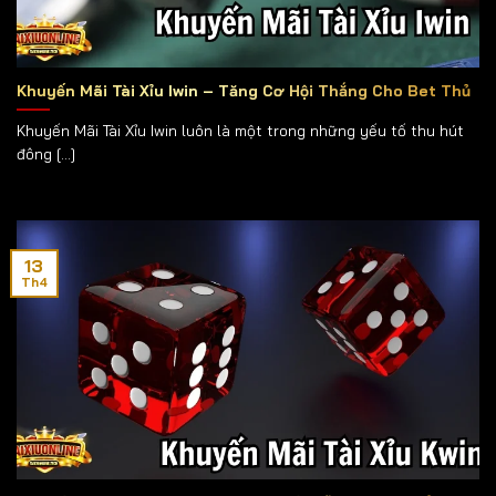
Khuyến Mãi Tài Xỉu Iwin – Tăng Cơ Hội Thắng Cho Bet Thủ
Khuyến Mãi Tài Xỉu Iwin luôn là một trong những yếu tố thu hút
đông [...]
13
Th4