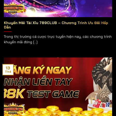
Khuyến Mãi Tài Xỉu 789CLUB – Chương Trình Ưu Đãi Hấp
Dẫn
Trong thị trường cá cược trực tuyến hiện nay, các chương trình
khuyến mãi đóng [...]
13
Th4