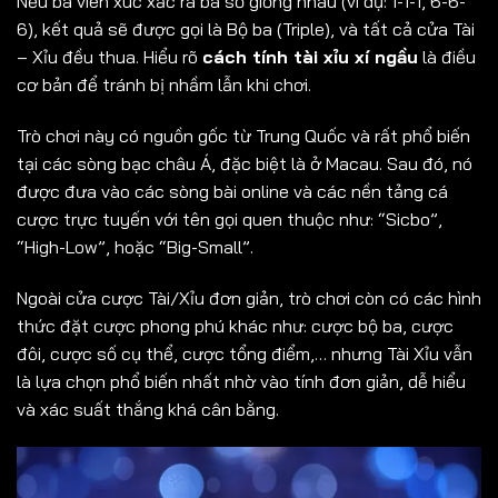
Nếu ba viên xúc xắc ra ba số giống nhau (ví dụ: 1-1-1, 6-6-
6), kết quả sẽ được gọi là Bộ ba (Triple), và tất cả cửa Tài
– Xỉu đều thua. Hiểu rõ
cách tính tài xỉu xí ngầu
là điều
cơ bản để tránh bị nhầm lẫn khi chơi.
Trò chơi này có nguồn gốc từ Trung Quốc và rất phổ biến
tại các sòng bạc châu Á, đặc biệt là ở Macau. Sau đó, nó
được đưa vào các sòng bài online và các nền tảng cá
cược trực tuyến với tên gọi quen thuộc như: “Sicbo”,
“High-Low”, hoặc “Big-Small”.
Ngoài cửa cược Tài/Xỉu đơn giản, trò chơi còn có các hình
thức đặt cược phong phú khác như: cược bộ ba, cược
đôi, cược số cụ thể, cược tổng điểm,… nhưng Tài Xỉu vẫn
là lựa chọn phổ biến nhất nhờ vào tính đơn giản, dễ hiểu
và xác suất thắng khá cân bằng.