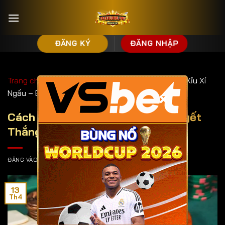
Bỏ
qua
nội
dung
ĐĂNG KÝ
ĐĂNG NHẬP
Trang chủ
-
Tin Tức Tài Xỉu Online
-
Cách Tính Tài Xỉu Xí
×
Ngầu – Bí Quyết Thắng Lớn Cho Newbie
Cách Tính Tài Xỉu Xí Ngầu – Bí Quyết
Thắng Lớn Cho Newbie
ĐĂNG VÀO
13/04/2025
BỞI
TAIXIUONLINE TAIXIUONLINE
13
Th4