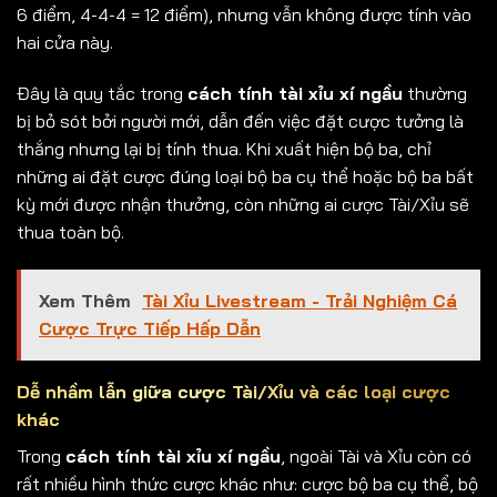
6 điểm, 4-4-4 = 12 điểm), nhưng vẫn không được tính vào
hai cửa này.
Đây là quy tắc trong
cách tính tài xỉu xí ngầu
thường
bị bỏ sót bởi người mới, dẫn đến việc đặt cược tưởng là
thắng nhưng lại bị tính thua. Khi xuất hiện bộ ba, chỉ
những ai đặt cược đúng loại bộ ba cụ thể hoặc bộ ba bất
kỳ mới được nhận thưởng, còn những ai cược Tài/Xỉu sẽ
thua toàn bộ.
Xem Thêm
Tài Xỉu Livestream - Trải Nghiệm Cá
Cược Trực Tiếp Hấp Dẫn
Dễ nhầm lẫn giữa cược Tài/Xỉu và các loại cược
khác
Trong
cách tính tài xỉu xí ngầu
, ngoài Tài và Xỉu còn có
rất nhiều hình thức cược khác như: cược bộ ba cụ thể, bộ