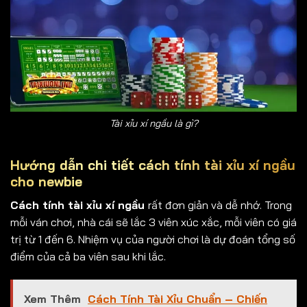
Tài xỉu xí ngầu là gì?
Hướng dẫn chi tiết cách tính tài xỉu xí ngầu
cho newbie
Cách tính tài xỉu xí ngầu
rất đơn giản và dễ nhớ. Trong
mỗi ván chơi, nhà cái sẽ lắc 3 viên xúc xắc, mỗi viên có giá
trị từ 1 đến 6. Nhiệm vụ của người chơi là dự đoán tổng số
điểm của cả ba viên sau khi lắc.
Xem Thêm
Cách Tính Tài Xỉu Chuẩn – Chiến