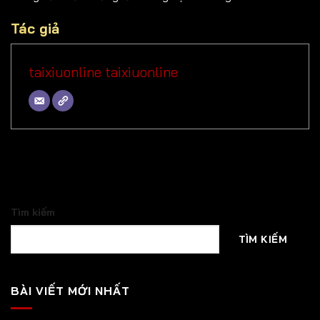
Tác giả
taixiuonline taixiuonline
Tìm kiếm
TÌM KIẾM
BÀI VIẾT MỚI NHẤT