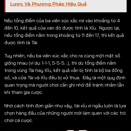
Lược Và Phương Pháp Hiệu Quả
Nếu tổng điểm của ba viên xúc xắc rơi vào khoảng từ 4
đến 10, kết quả của ván đó được tính là Xỉu. Ngược lại,
nếu tổng điểm nằm trong khoảng từ 11 đến 17, thì kết quả
được tính là Tài.
Tuy nhiên, nếu ba viên xúc xắc cho ra cùng một mặt số
giống nhau (ví dụ: 1-1-1, 5-5-5…), thì dù tổng điểm nằm
trong vùng Tài hay Xỉu, kết quả vẫn bị tính là bộ ba đồng
số, và cửa Tài và Xỉu đều bị xử thua. Đây là một quy định
quan trọng mà người chơi cần ghi nhớ để tránh nhầm lẫn
khi tham gia cược.
Nhờ cách tính đơn giản như vậy, tài xỉu xí ngầu luôn là lựa
chọn hàng đầu của những người mới làm quen với các trò
chơi cá cược.