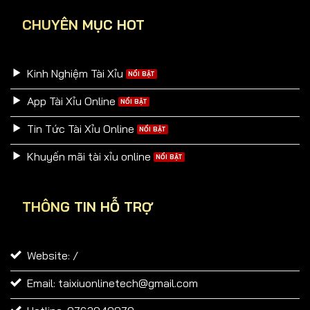
CHUYÊN MỤC HOT
Kinh Nghiệm Tài Xỉu
App Tài Xỉu Online
Tin Tức Tài Xỉu Online
Khuyến mãi tài xỉu online
THÔNG TIN HỖ TRỢ
Website: /
Email:
taixiuonlinetech@gmail.com