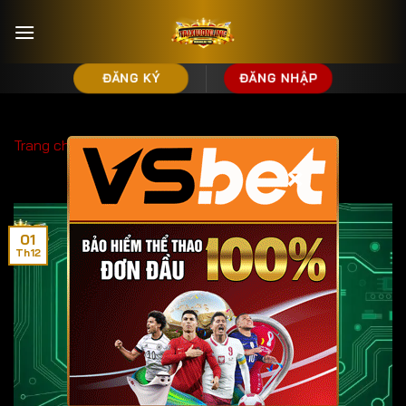
Bỏ
qua
nội
ĐĂNG KÝ
ĐĂNG NHẬP
dung
Trang chủ
-
Archives for seo
×
01
Th12