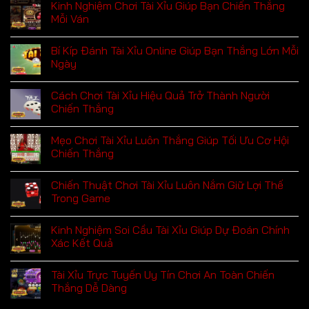
Kinh Nghiệm Chơi Tài Xỉu Giúp Bạn Chiến Thắng
Mỗi Ván
Bí Kíp Đánh Tài Xỉu Online Giúp Bạn Thắng Lớn Mỗi
Ngày
Cách Chơi Tài Xỉu Hiệu Quả Trở Thành Người
Chiến Thắng
Mẹo Chơi Tài Xỉu Luôn Thắng Giúp Tối Ưu Cơ Hội
Chiến Thắng
Chiến Thuật Chơi Tài Xỉu Luôn Nắm Giữ Lợi Thế
Trong Game
Kinh Nghiệm Soi Cầu Tài Xỉu Giúp Dự Đoán Chính
Xác Kết Quả
Tài Xỉu Trực Tuyến Uy Tín Chơi An Toàn Chiến
Thắng Dễ Dàng